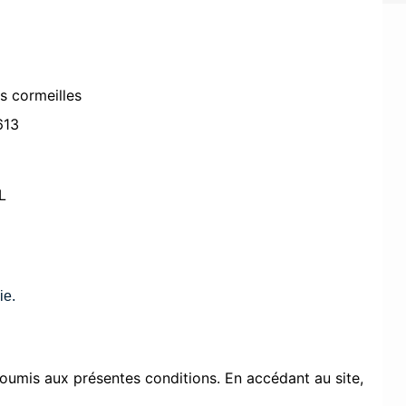
s cormeilles
613
L
ie.
 soumis aux présentes conditions. En accédant au site,