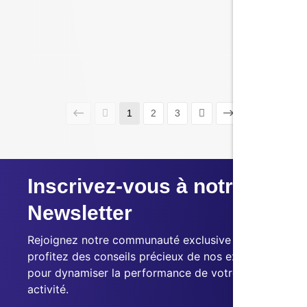
puedes probar gratis para automatizar tus tareas
¿Y si pudieras delegar tus tareas repetitivas en un asistente
digital, capaz de pensar, actuar y mejorar por sí mismo?...
Leer más
1
2
3
Inscrivez-vous à notre
Newsletter
Rejoignez notre communauté exclusive et
profitez des conseils précieux de nos experts
pour dynamiser la performance de votre
activité.