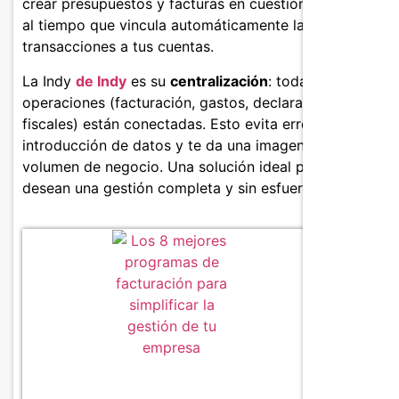
crear presupuestos y facturas en cuestión de segundos
al tiempo que vincula automáticamente las
transacciones a tus cuentas.
La Indy
de Indy
es su
centralización
: todas tus
operaciones (facturación, gastos, declaraciones
fiscales) están conectadas. Esto evita errores de
introducción de datos y te da una imagen clara de tu
volumen de negocio. Una solución ideal para quienes
desean una gestión completa y sin esfuerzo.
Caracter
Creaci
factura
Sincro
Gestion
Tarifas