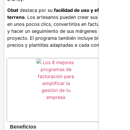
Obat
destaca por su
facilidad de uso y eficacia sobre e
terreno
. Los artesanos pueden crear sus presupuestos
en unos pocos clics, convertirlos en facturas al instante
y hacer un seguimiento de sus márgenes en cada
proyecto. El programa también incluye bibliotecas de
precios y plantillas adaptadas a cada comercio.
Caracter
Vigilan
márgen
Gestión
Record
factur
Precios
Beneficios