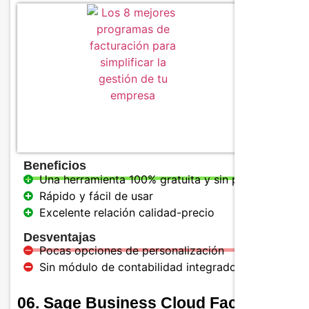
Caracter
Creació
recorda
Softwar
Seguim
Tarifas
Beneficios
Una herramienta 100% gratuita y sin publicidad
Rápido y fácil de usar
Excelente relación calidad-precio
Desventajas
Pocas opciones de personalización
Sin módulo de contabilidad integrado
06. Sage Business Cloud Facturation -