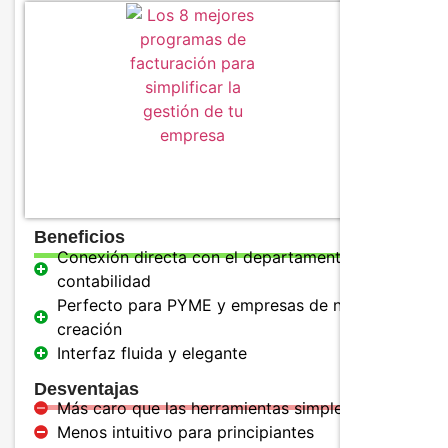
Caracter
Creació
Control
real
Trabaja
cuenta
Precios
Beneficios
Conexión directa con el departamento de
contabilidad
Perfecto para PYME y empresas de nueva
creación
Interfaz fluida y elegante
Desventajas
Más caro que las herramientas simples
Menos intuitivo para principiantes