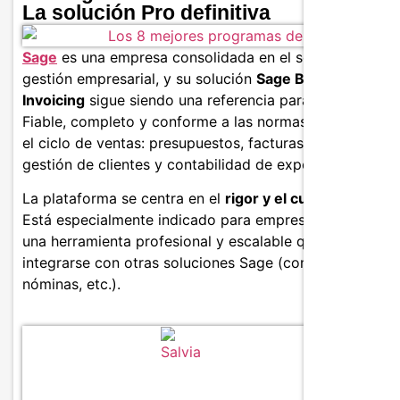
La solución Pro definitiva
Sage
es una empresa consolidada en el sector de la
gestión empresarial, y su solución
Sage Business Clou
Invoicing
sigue siendo una referencia para las pymes.
Fiable, completo y conforme a las normas, cubre todo
el ciclo de ventas: presupuestos, facturas, pagos,
gestión de clientes y contabilidad de exportaciones.
La plataforma se centra en el
rigor y el cumplimiento
.
Está especialmente indicado para empresas que desea
una herramienta profesional y escalable que pueda
integrarse con otras soluciones Sage (contabilidad,
nóminas, etc.).
Caracter
Seguim
automá