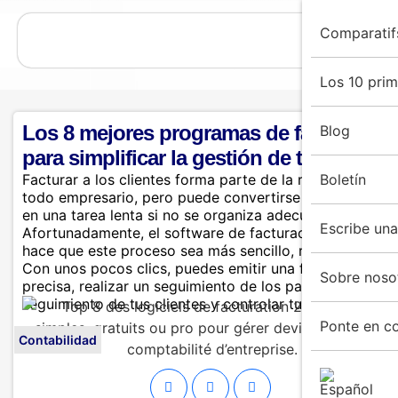
Comparatif
Los 10 pri
Los 8 mejores programas de facturació
Blog
para simplificar la gestión de tu empres
Facturar a los clientes forma parte de la rutina diaria d
Boletín
todo empresario, pero puede convertirse rápidamente
en una tarea lenta si no se organiza adecuadamente.
Escribe una
Afortunadamente, el software de facturación moderno
hace que este proceso sea más sencillo, rápido y fiable
Con unos pocos clics, puedes emitir una factura
Sobre noso
precisa, realizar un seguimiento de los pagos, hacer un
seguimiento de tus clientes y controlar tu flujo de caja.
Ponte en c
Contabilidad