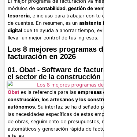
El mejor programa de facturación va más allá: integra
módulos de
contabilidad, gestión de ventas y
tesorería
, e incluso para trabajar con tu censor jurado
de cuentas. En resumen, es un
asistente financiero
digital
que te ayuda a ahorrar tiempo, evitar errores y
llevar un mejor control de tus ingresos.
Los 8 mejores programas de
facturación en 2026
01. Obat - Software de facturación par
el sector de la construcción
Obat
es la referencia para las
empresas de
construcción, los artesanos y los constructores
autónomos
. Su interfaz se ha diseñado para satisfacer
las necesidades específicas de estas empresas: gestión
de obras, seguimiento de presupuestos, recordatorios
automáticos y generación rápida de facturas conforme
a la ley.