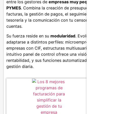
entre los gestores de
empresas muy pequeñas y
PYMES
. Combina la creación de presupuestos y
facturas, la gestión de pagos, el seguimiento de la
tesorería y la comunicación con tu censor jurado de
cuentas.
Su fuerza reside en su
modularidad
. Evoliz puede
adaptarse a distintos perfiles: microempresarios,
empresas con CIF, estructuras multiusuario, etc. Su
intuitivo panel de control ofrece una visión clara de la
rentabilidad, y sus funciones automatizadas facilitan la
gestión diaria.
Caracter
Presupu
pedido
Gestió
Cuadro
Tarifas