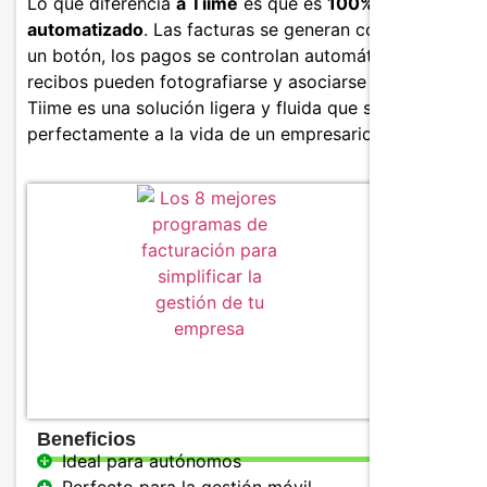
Lo que diferencia
a Tiime
es que es
100% móvil y
automatizado
. Las facturas se generan con sólo pulsar
un botón, los pagos se controlan automáticamente y lo
recibos pueden fotografiarse y asociarse a un gasto.
Tiime es una solución ligera y fluida que se adapta
perfectamente a la vida de un empresario móvil.
Caracter
Haz cli
presup
Record
Gestión
Tarifas
Beneficios
Ideal para autónomos