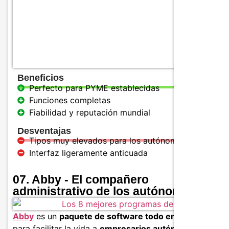
Creaci
Integr
Beneficios
Perfecto para PYME establecidas
Funciones completas
Fiabilidad y reputación mundial
Desventajas
Tipos muy elevados para los autónomos
Interfaz ligeramente anticuada
07. Abby - El compañero
administrativo de los autónomos
Abby
es un
paquete de software todo en uno
diseñad
para facilitar la vida a
empresarios autónomos y