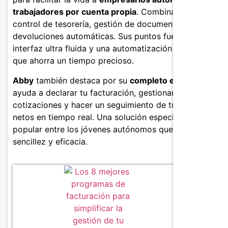
trabajadores por cuenta propia
. Combina facturación,
control de tesorería, gestión de documentos y
devoluciones automáticas. Sus puntos fuertes: una
interfaz ultra fluida y una automatización inteligente
que ahorra un tiempo precioso.
Abby
también destaca por su
completo ecosistema
: te
ayuda a declarar tu facturación, gestionar tus
cotizaciones y hacer un seguimiento de tus ingresos
netos en tiempo real. Una solución especialmente
popular entre los jóvenes autónomos que buscan
sencillez y eficacia.
Caracter
Declar
Control
Factura
Tarifas