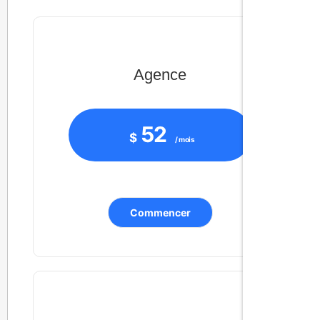
Agence
52
$
/ mois
Commencer