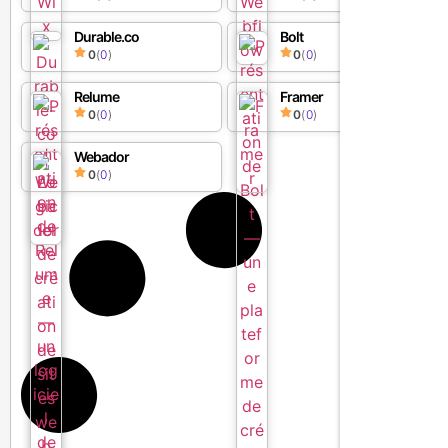
Durable.co
Bolt
0
(
0
)
0
(
0
)
Relume
Framer
0
(
0
)
0
(
0
)
Webador
0
(
0
)