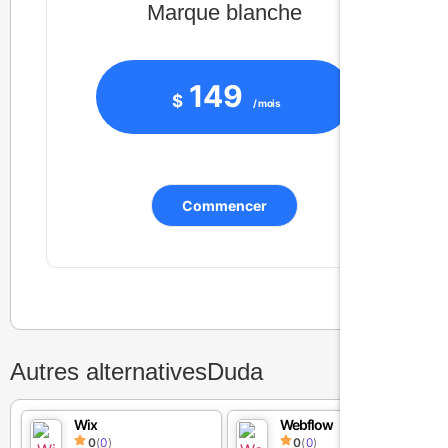
Marque blanche
149
$
/ mois
Commencer
Autres alternatives
Duda
Wix
Webflow
0
(
0
)
0
(
0
)