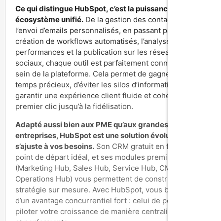
Ce qui distingue HubSpot, c’est la puissance de son
écosystème unifié.
De la gestion des contacts à
l’envoi d’emails personnalisés, en passant par la
création de workflows automatisés, l’analyse des
performances et la publication sur les réseaux
sociaux, chaque outil est parfaitement connecté au
sein de la plateforme. Cela permet de gagner un
temps précieux, d’éviter les silos d’information et de
garantir une expérience client fluide et cohérente, du
premier clic jusqu’à la fidélisation.
Adapté aussi bien aux PME qu’aux grandes
entreprises, HubSpot est une solution évolutive qui
s’ajuste à vos besoins.
Son CRM gratuit en fait un
point de départ idéal, et ses modules premium
(Marketing Hub, Sales Hub, Service Hub, CMS Hub,
Operations Hub) vous permettent de construire une
stratégie sur mesure. Avec HubSpot, vous bénéficiez
d’un avantage concurrentiel fort : celui de pouvoir
piloter votre croissance de manière centralisée, agile