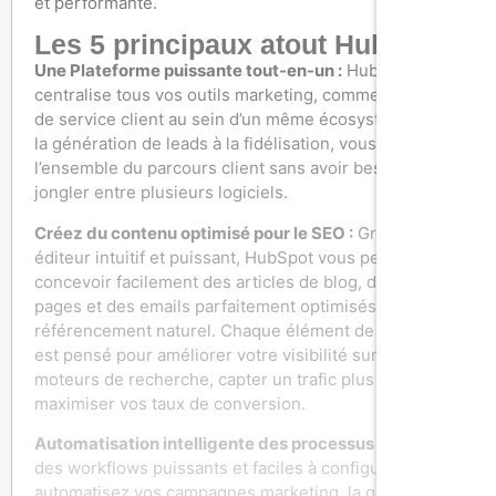
et performante.
Les 5 principaux atout Hubspot
Une Plateforme puissante tout-en-un :
HubSpot
centralise tous vos outils marketing, commerciaux et
de service client au sein d’un même écosystème. De
la génération de leads à la fidélisation, vous pilotez
l’ensemble du parcours client sans avoir besoin de
jongler entre plusieurs logiciels.
Créez du contenu optimisé pour le SEO
:
Grâce à son
éditeur intuitif et puissant, HubSpot vous permet de
concevoir facilement des articles de blog, des landing
pages et des emails parfaitement optimisés pour le
référencement naturel. Chaque élément de contenu
est pensé pour améliorer votre visibilité sur les
moteurs de recherche, capter un trafic plus qualifié et
maximiser vos taux de conversion.
Automatisation intelligente des processus :
Grâce à
des workflows puissants et faciles à configurer,
automatisez vos campagnes marketing, la gestion de