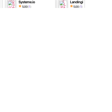
Systeme.io
Landingi
5.00
(
1
)
5.00
(
1
)
Keap
Brevo
0
(
0
)
0
(
0
)
Mailchimp
Engagebay
5.00
(
1
)
5.00
(
2
)
SE Ranking
Frase
5.00
(
1
)
5.00
(
1
)
MarketMuse
Seopital
0
(
0
)
4.50
(
2
)