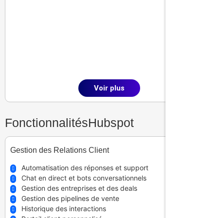
avec Gmail, Outlook et Office 365 vous offre un accès
rapide depuis votre messagerie habituelle. Vous
gagnez du temps, améliorez vos taux de conversion et
restez toujours aligné avec vos objectifs
commerciaux. Une solution simple et puissante pour
booster votre relation client.
Voir plus
Fonctionnalités
Hubspot
Gestion des Relations Client
Automatisation des réponses et support
Chat en direct et bots conversationnels
Gestion des entreprises et des deals
Gestion des pipelines de vente
Historique des interactions