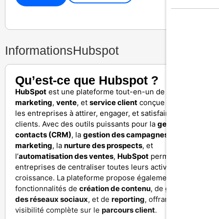
Informations
Hubspot
Qu’est-ce que Hubspot ?
HubSpot
est une plateforme tout-en-un de
marketing
,
vente
, et
service client
conçue pour aider
les entreprises à attirer, engager, et satisfaire leurs
clients. Avec des outils puissants pour la
gestion des
contacts (CRM)
, la
gestion des campagnes
marketing
, la
nurture des prospects
, et
l’
automatisation des ventes
,
HubSpot
permet aux
entreprises de centraliser toutes leurs activités de
croissance. La plateforme propose également des
fonctionnalités de
création de contenu
, de
gestion
des réseaux sociaux
, et de
reporting
, offrant une
visibilité complète sur le
parcours client
.