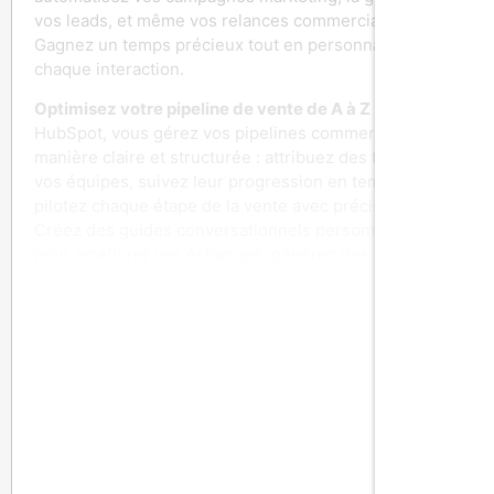
vos leads, et même vos relances commerciales.
Gagnez un temps précieux tout en personnalisant
chaque interaction.
Optimisez votre pipeline de vente de A à Z :
Avec
HubSpot, vous gérez vos pipelines commerciaux de
manière claire et structurée : attribuez des tâches à
vos équipes, suivez leur progression en temps réel, et
pilotez chaque étape de la vente avec précision.
Créez des guides conversationnels personnalisés
pour améliorer vos échanges, générez des devis à
l’image de votre marque, et accédez à des rapports
détaillés pour garder une parfaite maîtrise de vos
performances commerciales.
Des templates d’emails automatisés :
Automatisez
facilement vos emails à chaque étape du parcours
client grâce à des modèles performants et
personnalisables (nom, entreprise, etc.). Ces
templates optimisés vous permettent de créer des
campagnes ciblées, sans effort. L’intégration directe