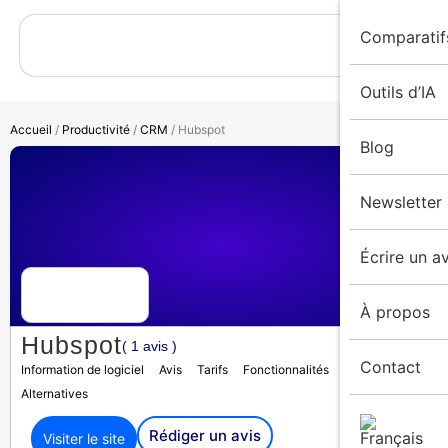
Comparatif
Outils d’IA
Accueil
/
Productivité
/
CRM
/ Hubspot
Blog
Newsletter
Écrire un av
À propos
Hubspot
( 1 avis )
Contact
Information de logiciel
Avis
Tarifs
Fonctionnalités
Médias
Alternatives
Rédiger un avis
Visiter le site