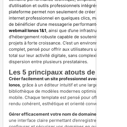
d’utilisation et outils professionnels intégrés. La
plateforme permet non seulement de créer un site
internet professionnel en quelques clics, mais aussi
de bénéficier d’une messagerie performante via le
webmail Ionos 1&1
, ainsi que d’une infrastructure
d’hébergement robuste capable de soutenir des
projets à forte croissance. C’est un environnement
complet, pensé pour offrir aux utilisateurs un contrôle
total sur leur activité digitale, sans complexité ni
dispersion entre plusieurs prestataires.
Les 5 principaux atouts de Ionos
Créer facilement un site professionnel avec website
Ionos
, grâce à un éditeur intuitif et une large
bibliothèque de modèles modernes optimisés pour le
mobile. Chaque template est pensé pour offrir un
rendu cohérent, esthétique et orienté conversion.
Gérer efficacement votre nom de domaine
grâce à
une interface claire permettant d’enregistrer,
configurer et sécuriser vos domaines en quelques