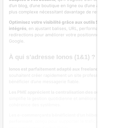
d’un blog, d’une boutique en ligne ou d’une application
plus complexe nécessitant davantage de ressources.
Optimisez votre visibilité grâce aux outils SEO
intégrés
, en ajustant balises, URL, performances et
redirections pour améliorer votre positionnement sur
Google.
À qui s’adresse Ionos (1&1) ?
Ionos est parfaitement adapté aux freelances
, qui
souhaitent créer rapidement un site professionnel et
bénéficier d’une messagerie fiable.
Les PME apprécient la centralisation des outils
, qui
simplifie la gestion quotidienne et améliore la
cohérence des systèmes.
Les e-commerçants bénéficient d’un hébergement
performant
, conçu pour supporter le trafic et assurer
une expérience d’achat fluide.