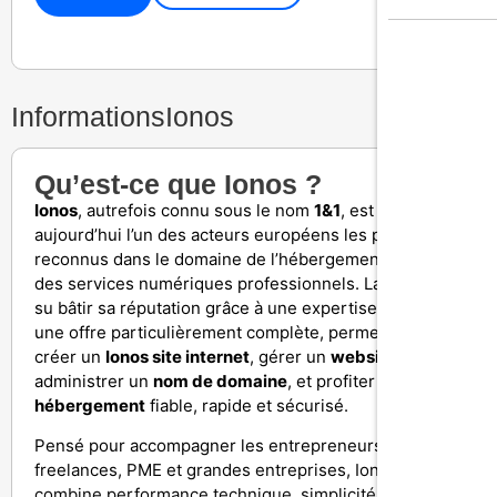
Informations
Ionos
Qu’est-ce que Ionos ?
Ionos
, autrefois connu sous le nom
1&1
, est
aujourd’hui l’un des acteurs européens les plus
reconnus dans le domaine de l’hébergement web et
des services numériques professionnels. La marque a
su bâtir sa réputation grâce à une expertise solide et à
une offre particulièrement complète, permettant de
créer un
Ionos site internet
, gérer un
website Ionos
,
administrer un
nom de domaine
, et profiter d’un
Ionos
hébergement
fiable, rapide et sécurisé.
Pensé pour accompagner les entrepreneurs,
freelances, PME et grandes entreprises, Ionos
combine performance technique, simplicité