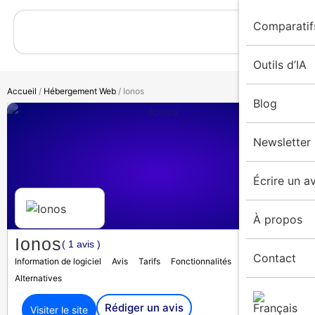
Comparatif
Outils d’IA
Accueil
/
Hébergement Web
/ Ionos
Blog
Newsletter
Écrire un av
À propos
Ionos
( 1 avis )
Contact
Information de logiciel
Avis
Tarifs
Fonctionnalités
Médias
Alternatives
Rédiger un avis
Visiter le site