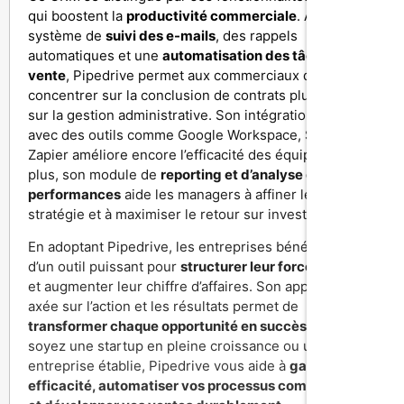
qui boostent la
productivité commerciale
. Avec un
système de
suivi des e-mails
, des rappels
automatiques et une
automatisation des tâches de
vente
, Pipedrive permet aux commerciaux de se
concentrer sur la conclusion de contrats plutôt que
sur la gestion administrative. Son intégration fluide
avec des outils comme Google Workspace, Slack et
Zapier améliore encore l’efficacité des équipes. De
plus, son module de
reporting et d’analyse des
performances
aide les managers à affiner leur
stratégie et à maximiser le retour sur investissement.
En adoptant Pipedrive, les entreprises bénéficient
d’un outil puissant pour
structurer leur force de vente
et augmenter leur chiffre d’affaires. Son approche
axée sur l’action et les résultats permet de
transformer chaque opportunité en succès
. Que vous
soyez une startup en pleine croissance ou une
entreprise établie, Pipedrive vous aide à
gagner en
efficacité, automatiser vos processus commerciaux