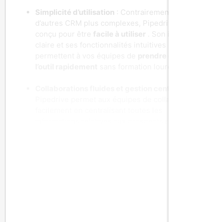
Simplicité d’utilisation
: Contrairement à
d’autres CRM plus complexes, Pipedrive est
conçu pour être
facile à utiliser
. Son interface
claire et ses fonctionnalités intuitives
permettent à vos équipes de
prendre en main
l’outil rapidement
sans formation lourde.
Collaborations fluides et gestion centralisée
:
Pipedrive permet aux équipes de collaborer
facilement en centralisant toutes les
informations relatives aux prospects et aux
clients. Les communications internes, les
documents et les tâches sont accessibles à tous
les membres de l’équipe, ce qui améliore la
collaboration et la transparence.
Adapté aux équipes de vente
: Pipedrive a été
développé par des commerciaux pour des
commerciaux. Chaque fonctionnalité est conçue
pour
répondre aux besoins spécifiques des