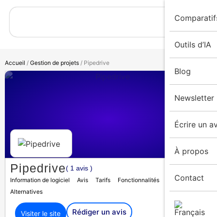
Comparatif
Outils d’IA
Accueil
/
Gestion de projets
/ Pipedrive
Blog
Newsletter
Écrire un av
À propos
Pipedrive
( 1 avis )
Contact
Information de logiciel
Avis
Tarifs
Fonctionnalités
Médias
Alternatives
Rédiger un avis
Visiter le site