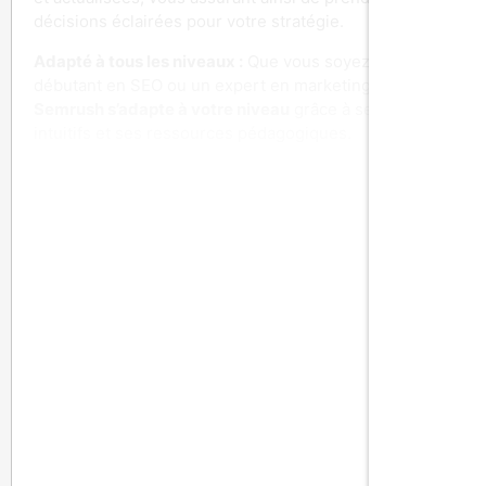
décisions éclairées pour votre stratégie.
Adapté à tous les niveaux :
Que vous soyez un
débutant en SEO ou un expert en marketing digital,
Semrush s’adapte à votre niveau
grâce à ses outils
intuitifs et ses ressources pédagogiques.
Semrush s'adresse à quel type
d'utilisateur ?
Semrush
est conçu pour les
agences de marketing
,
les
PME
, et les grandes entreprises qui souhaitent
améliorer leur
présence en ligne
et optimiser leur
stratégie SEO
. Que vous soyez un
marketeur
cherchant à maximiser le
ROI
, un
spécialiste SEO
en
quête de meilleurs
classements
, ou une
agence
cherchant à offrir des résultats concrets à vos clients,
Semrush
est l’outil incontournable pour atteindre vos
objectifs.