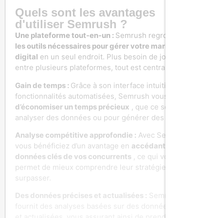
Quels sont les avantages
d'utiliser Semrush ?
Une plateforme tout-en-un :
Semrush regroupe
tous
les outils nécessaires pour gérer votre marketing
digital
en un seul endroit. Plus besoin de jongler
entre plusieurs plateformes, tout est centralisé.
Gain de temps :
Grâce à son interface intuitive et ses
fonctionnalités automatisées, Semrush vous permet
d’économiser un temps précieux
, que ce soit pour
analyser des données ou pour générer des rapports.
Analyse compétitive approfondie :
Avec Semrush,
vous bénéficiez d’un avantage en
accédant aux
données clés de vos concurrents
, ce qui vous
permet de mieux comprendre leur stratégie et de les
surpasser.
Des données précises et actualisées :
Semrush
fournit des analyses basées sur des données fiables
et actualisées, vous assurant ainsi de prendre des