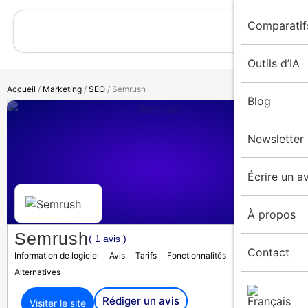
Comparatif
Outils d’IA
Accueil
/
Marketing
/
SEO
/ Semrush
Blog
Newsletter
Écrire un av
À propos
Semrush
( 1 avis )
Contact
Information de logiciel
Avis
Tarifs
Fonctionnalités
Médias
Alternatives
Rédiger un avis
Visiter le site