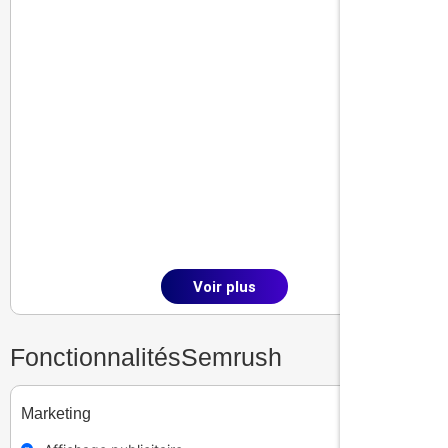
Conclusion
Semrush
est une plateforme de
marketing digital
tout-en-un qui offre des outils puissants pour
améliorer la
visibilité en ligne
, surpasser la
concurrence, et maximiser les
performances SEO
.
Grâce à des fonctionnalités telles que l’
analyse des
mots-clés
, l’
audit de site
, et la
recherche
concurrentielle
,
Semrush
vous permet de créer une
stratégie de marketing solide et de générer des
résultats concrets. Si vous recherchez un outil
complet pour booster votre
présence en ligne
et
Voir plus
améliorer votre
stratégie de marketing
,
Semrush
est
le choix parfait.
Fonctionnalités
Semrush
Marketing