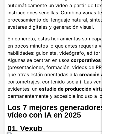
automáticamente un vídeo a partir de texto, imágenes 
instrucciones sencillas. Combina varias tecnologías:
procesamiento del lenguaje natural, síntesis de voz,
avatares digitales y generación visual.
En concreto, estas herramientas son capaces de hacer
en pocos minutos lo que antes requería varias
habilidades: guionista, videógrafo, editor y actor.
Algunas se centran en usos
corporativos
(presentaciones, formación, vídeos de RRHH), mientras
que otras están orientadas a la
creación artística
(clips
cortometrajes, contenido social). Las ventajas son
evidentes: un
estudio de producción virtual
, disponible
permanentemente y accesible incluso a los no expertos
Los 7 mejores generadores de
vídeo con IA en 2025
01. Vexub