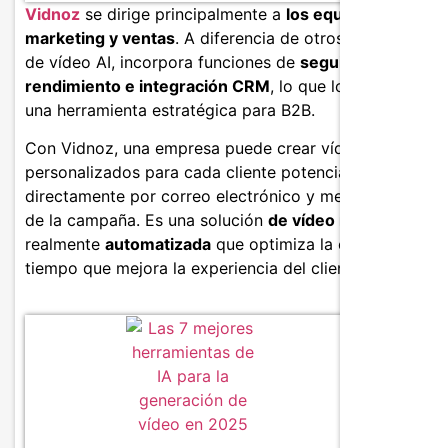
Vidnoz
se dirige principalmente a
los equipos de
marketing y ventas
. A diferencia de otros generadores
de vídeo AI, incorpora funciones de
seguimiento del
rendimiento e integración CRM
, lo que lo convierte en
una herramienta estratégica para B2B.
Con Vidnoz, una empresa puede crear vídeos
personalizados para cada cliente potencial, distribuirlo
directamente por correo electrónico y medir el impacto
de la campaña. Es una solución
de vídeo marketing
realmente
automatizada
que optimiza la conversión al
tiempo que mejora la experiencia del cliente.
Caracter
Avatare
Modelos
Integr