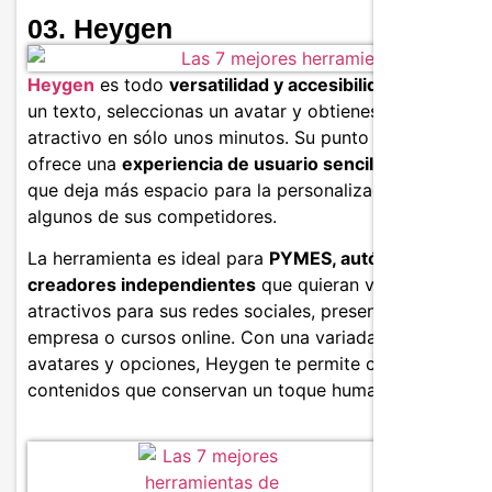
03. Heygen
Heygen
es todo
versatilidad y accesibilidad
. Escribes
un texto, seleccionas un avatar y obtienes un vídeo
atractivo en sólo unos minutos. Su punto fuerte es que
ofrece una
experiencia de usuario sencilla
, al tiempo
que deja más espacio para la personalización que
algunos de sus competidores.
La herramienta es ideal para
PYMES, autónomos y
creadores independientes
que quieran vídeos
atractivos para sus redes sociales, presentaciones de
empresa o cursos online. Con una variada biblioteca de
avatares y opciones, Heygen te permite crear
contenidos que conservan un toque humano.
Caracter
Varieda