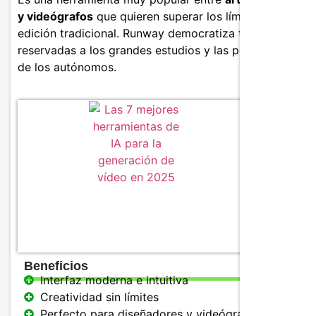
y videógrafos
que quieren superar los límites de la
edición tradicional. Runway democratiza técnicas antes
reservadas a los grandes estudios y las pone al alcance
de los autónomos.
Caracter
Genera
Herram
Efecto
Beneficios
Interfaz moderna e intuitiva
Creatividad sin límites
Perfecto para diseñadores y videógrafos