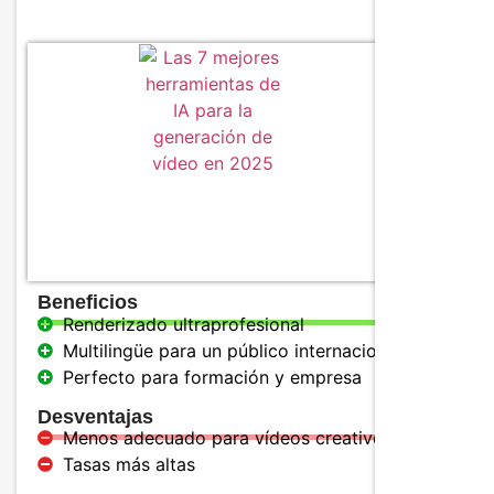
Caracter
Avatare
Genera
locuci
Soport
Beneficios
Renderizado ultraprofesional
Multilingüe para un público internacional
Perfecto para formación y empresa
Desventajas
Menos adecuado para vídeos creativos
Tasas más altas