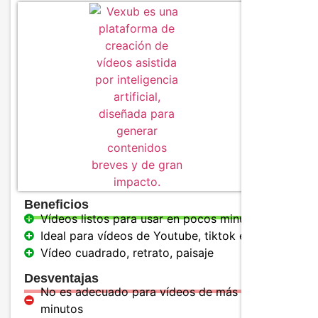
Caracter
IA de v
Varios 
Genera
Beneficios
Vídeos listos para usar en pocos minutos
Ideal para vídeos de Youtube, tiktok e instagram
Vídeo cuadrado, retrato, paisaje
Desventajas
No es adecuado para vídeos de más de 15
minutos