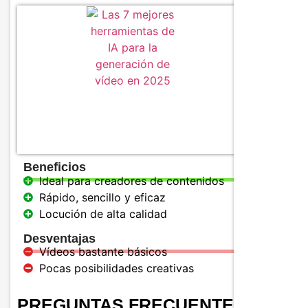
Caracter
Convert
Voces d
Format
Beneficios
Ideal para creadores de contenidos
Rápido, sencillo y eficaz
Locución de alta calidad
Desventajas
Vídeos bastante básicos
Pocas posibilidades creativas
PREGUNTAS FRECUENTES