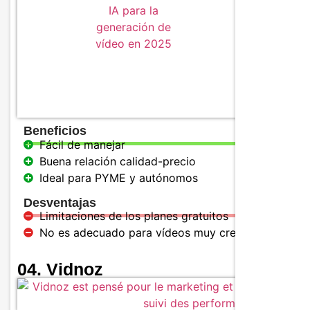
Exporta
Genera
Beneficios
Fácil de manejar
Buena relación calidad-precio
Ideal para PYME y autónomos
Desventajas
Limitaciones de los planes gratuitos
No es adecuado para vídeos muy creativos
04. Vidnoz