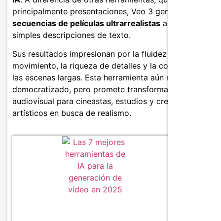
principalmente presentaciones, Veo 3 genera
secuencias de películas ultrarrealistas
a partir de
simples descripciones de texto.
Sus resultados impresionan por la fluidez del
movimiento, la riqueza de detalles y la coherencia de
las escenas largas. Esta herramienta aún no se ha
democratizado, pero promete transformar la creación
audiovisual para cineastas, estudios y creadores
artísticos en busca de realismo.
Caracter
Generac
Renderi
Calida