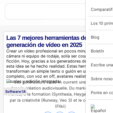
Comparatif
Los 10 pri
Las 7 mejores herramientas de IA para l
Blog
generación de vídeo en 2025
Crear un vídeo profesional en pocos minutos, sin
Boletín
cámara ni equipo de rodaje, solía ser cosa de ciencia
ficción. Hoy, gracias a los generadores de vídeo con IA,
Escribe una
esta idea se ha hecho realidad. Estas herramientas
transforman un simple texto o guión en un vídeo
completo, con voz en off, avatares realistas, efectos
Sobre noso
visuales y edición integrada.
Software I'A
Ponte en c